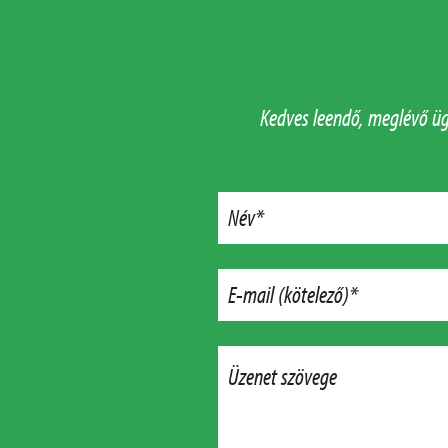
Kedves leendő, meglévő ügy
Név*
E-mail (kötelező)*
Üzenet szövege