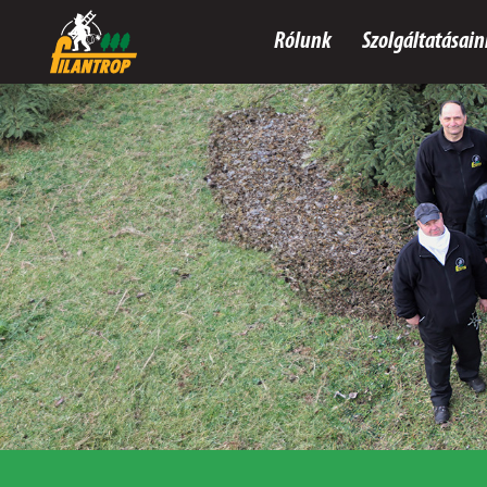
Archívum
Rólunk
Szolgáltatásain