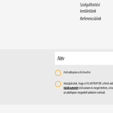
Szolgáltatási
területünk
Referenciáink
Név
Feliratkozom a hírlevélre
Hozzájárulok, hogy a FILANTROP Kft. a fenti a
tájékoztatót
elolvastam és megértettem, a ho
az adatlapon megadott adataim valósak.