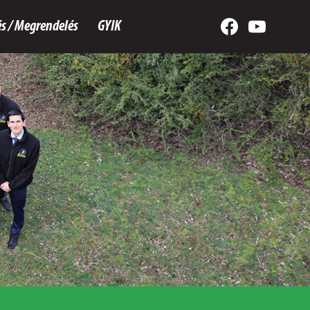
s / Megrendelés
GYIK