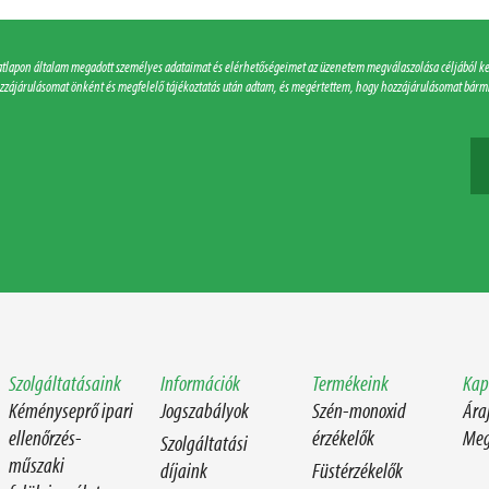
datlapon általam megadott személyes adataimat és elérhetőségeimet az üzenetem megválaszolása céljából ke
zzájárulásomat önként és megfelelő tájékoztatás után adtam, és megértettem, hogy hozzájárulásomat bárm
Szolgáltatásaink
Információk
Termékeink
Kap
Kéményseprő ipari
Jogszabályok
Szén-monoxid
Ára
ellenőrzés-
érzékelők
Meg
Szolgáltatási
műszaki
díjaink
Füstérzékelők