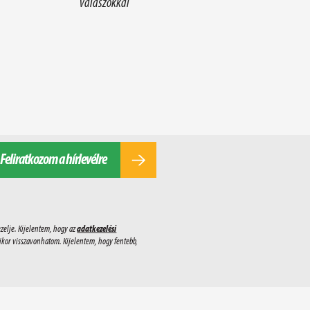
válaszokkal
Feliratkozom a hírlevélre
zelje. Kijelentem, hogy az
adatkezelési
ikor visszavonhatom. Kijelentem, hogy fentebb,