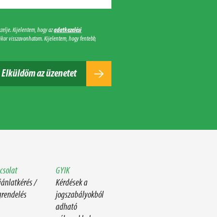
zelje. Kijelentem, hogy az
adatkezelési
ikor visszavonhatom. Kijelentem, hogy fentebb,
Elküldöm az üzenetet
csolat
GYIK
jánlatkérés /
Kérdések a
rendelés
jogszabályokból
adható