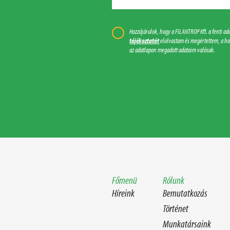
Hozzájárulok, hogy a FILANTROP Kft. a fenti a
tájékoztatót
elolvastam és megértettem, a ho
az adatlapon megadott adataim valósak.
Főmenü
Rólunk
Híreink
Bemutatkozás
Történet
Munkatársaink