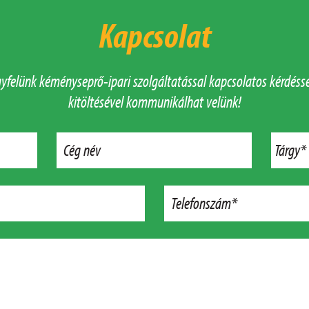
Kapcsolat
felünk kéményseprő-ipari szolgáltatással kapcsolatos kérdésse
kitöltésével kommunikálhat velünk!
Cég név
Tárgy*
Telefonszám*