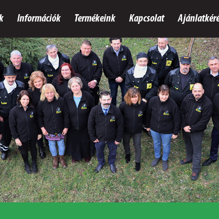
k
Információk
Termékeink
Kapcsolat
Ajánlatkéré