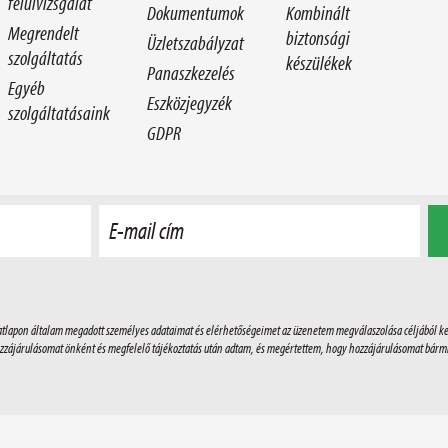
felülvizsgálat
Dokumentumok
Kombinált
Megrendelt
biztonsági
Üzletszabályzat
szolgáltatás
készülékek
Panaszkezelés
Egyéb
Eszközjegyzék
szolgáltatásaink
GDPR
E-mail cím
datlapon általam megadott személyes adataimat és elérhetőségeimet az üzenetem megválaszolása céljából ke
zzájárulásomat önként és megfelelő tájékoztatás után adtam, és megértettem, hogy hozzájárulásomat bárm