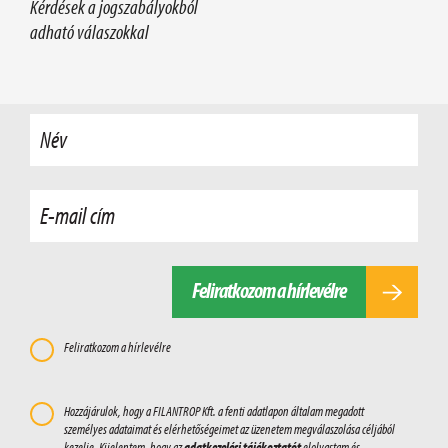
Kérdések a jogszabályokból
adható válaszokkal
Név
E-mail cím
Feliratkozom a hírlevélre
Feliratkozom a hírlevélre
Hozzájárulok, hogy a FILANTROP Kft. a fenti adatlapon általam megadott
személyes adataimat és elérhetőségeimet az üzenetem megválaszolása céljából
kezelje. Kijelentem, hogy az
adatkezelési tájékoztatót
elolvastam és