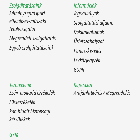
Szolgáltatásaink
Információk
Kéményseprő ipari
Jogszabályok
ellenőrzés-műszaki
Szolgáltatási díjaink
felülvizsgálat
Dokumentumok
Megrendelt szolgáltatás
Üzletszabályzat
Egyéb szolgáltatásaink
Panaszkezelés
Eszközjegyzék
GDPR
Termékeink
Kapcsolat
Szén-monoxid érzékelők
Árajánlatkérés / Megrendelés
Füstérzékelők
Kombinált biztonsági
készülékek
GYIK