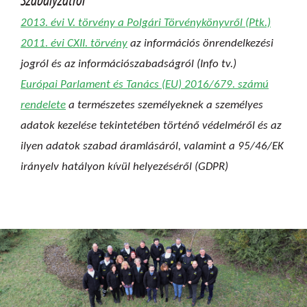
2013. évi V. törvény a Polgári Törvénykönyvről (Ptk.)
2011. évi CXII. törvény
az információs önrendelkezési
jogról és az információszabadságról (Info tv.)
Európai Parlament és Tanács (EU) 2016/679. számú
rendelete
a természetes személyeknek a személyes
adatok kezelése tekintetében történő védelméről és az
ilyen adatok szabad áramlásáról, valamint a 95/46/EK
irányelv hatályon kívül helyezéséről (GDPR)