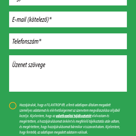
E-mail (kötelező)*
Telefonszám*
Üzenet szövege
Hozzájárulok, hogy a FILANTROP Kft. a fenti adatlapon általam megadott
személyes adataimat és elérhetőségeimet az üzenetem megválaszolása céljából
kezelje. Kijelentem, hogy az
adatkezelési tájékoztatót
elolvastam és
megértettem, a hozzájárulásomat önként és megfelelő tájékoztatás után adtam,
és megértettem, hogy hozzájárulásomat bármikor visszavonhatom. Kijelentem,
hogy fentebb, az adatlapon megadott adataim valósak.