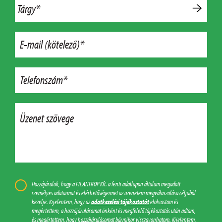
Tárgy*
E-mail (kötelező)*
Telefonszám*
Üzenet szövege
Hozzájárulok, hogy a FILANTROP Kft. a fenti adatlapon általam megadott
személyes adataimat és elérhetőségeimet az üzenetem megválaszolása céljából
kezelje. Kijelentem, hogy az
adatkezelési tájékoztatót
elolvastam és
megértettem, a hozzájárulásomat önként és megfelelő tájékoztatás után adtam,
és megértettem, hogy hozzájárulásomat bármikor visszavonhatom. Kijelentem,