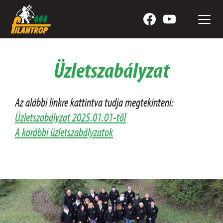
Üzletszabályzat
Az alábbi linkre kattintva tudja megtekinteni:
Üzletszabályzat 2025.01.01-től
A korábbi üzletszabályzatok