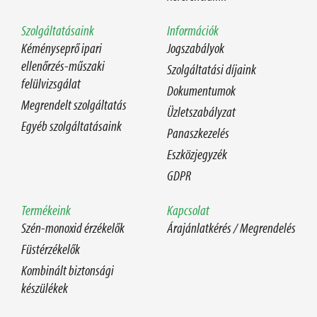
Szolgáltatásaink
Információk
Kéményseprő ipari
Jogszabályok
ellenőrzés-műszaki
Szolgáltatási díjaink
felülvizsgálat
Dokumentumok
Megrendelt szolgáltatás
Üzletszabályzat
Egyéb szolgáltatásaink
Panaszkezelés
Eszközjegyzék
GDPR
Termékeink
Kapcsolat
Szén-monoxid érzékelők
Árajánlatkérés / Megrendelés
Füstérzékelők
Kombinált biztonsági
készülékek