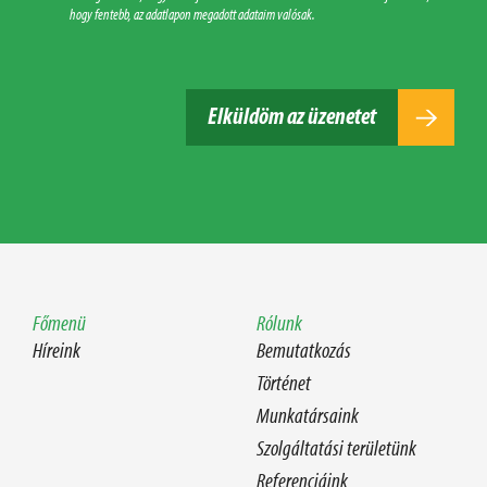
hogy fentebb, az adatlapon megadott adataim valósak.
Elküldöm az üzenetet
Főmenü
Rólunk
Híreink
Bemutatkozás
Történet
Munkatársaink
Szolgáltatási területünk
Referenciáink