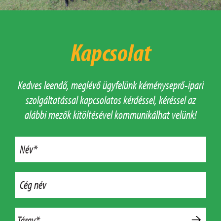
Kapcsolat
Kedves leendő, meglévő ügyfelünk kéményseprő-ipari
szolgáltatással kapcsolatos kérdéssel, kéréssel az
alábbi mezők kitöltésével kommunikálhat velünk!
Név*
Cég név
Tárgy*