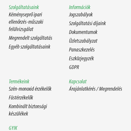
Szolgáltatásaink
Információk
Kéményseprő ipari
Jogszabályok
ellenőrzés-műszaki
Szolgáltatási díjaink
felülvizsgálat
Dokumentumok
Megrendelt szolgáltatás
Üzletszabályzat
Egyéb szolgáltatásaink
Panaszkezelés
Eszközjegyzék
GDPR
Termékeink
Kapcsolat
Szén-monoxid érzékelők
Árajánlatkérés / Megrendelés
Füstérzékelők
Kombinált biztonsági
készülékek
GYIK