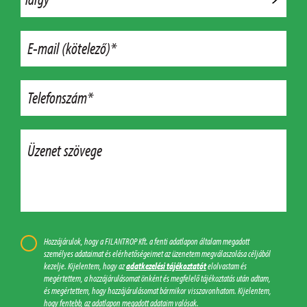
E-mail (kötelező)*
Telefonszám*
Üzenet szövege
Hozzájárulok, hogy a FILANTROP Kft. a fenti adatlapon általam megadott
személyes adataimat és elérhetőségeimet az üzenetem megválaszolása céljából
kezelje. Kijelentem, hogy az
adatkezelési tájékoztatót
elolvastam és
megértettem, a hozzájárulásomat önként és megfelelő tájékoztatás után adtam,
és megértettem, hogy hozzájárulásomat bármikor visszavonhatom. Kijelentem,
hogy fentebb, az adatlapon megadott adataim valósak.